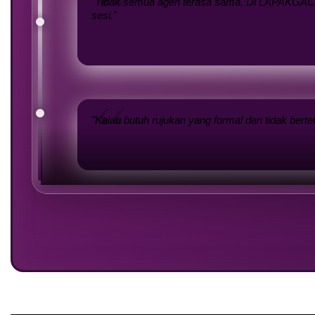
"Tidak semua agen terasa sama. Di LAPAKGAC
sesi."
"Kalau butuh rujukan yang formal dan tidak berte
"Antarmuka terasa rapi; saya langsung menemuk