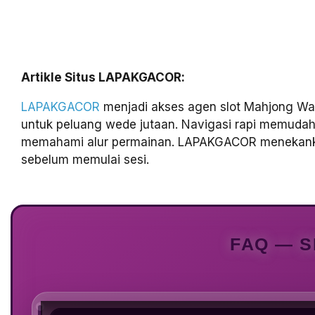
Artikle Situs LAPAKGACOR:
LAPAKGACOR
menjadi akses agen slot Mahjong Wa
untuk peluang wede jutaan. Navigasi rapi memuda
memahami alur permainan. LAPAKGACOR menekan
sebelum memulai sesi.
FAQ — S
? Apa yang dimaksud agen slot Mahjong Wa