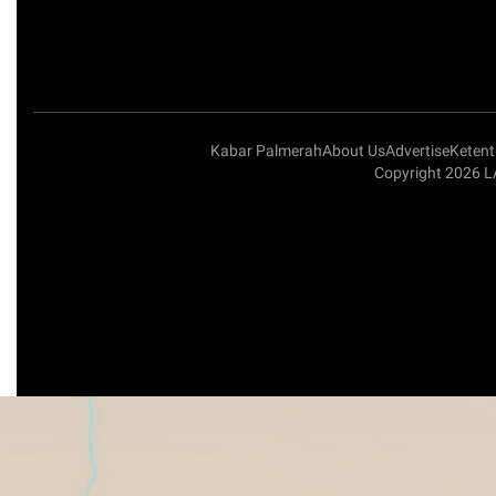
"Kalau butuh rujukan yang formal dan tidak berte
Kabar Palmerah
About Us
Advertise
Keten
Copyright 2026 L