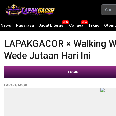
News
Nusaraya
Jagat Literasi
Cahaya
Tekno
Otomo
LAPAKGACOR × Walking Wi
Wede Jutaan Hari Ini
LOGIN
LAPAKGACOR